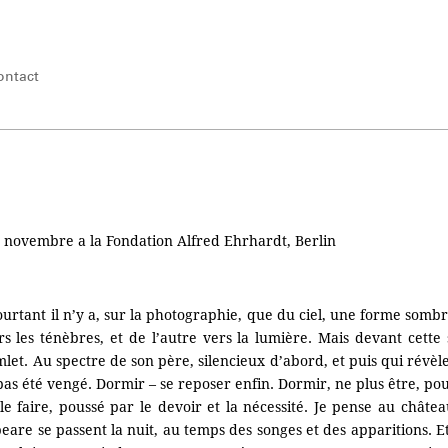
ontact
. novembre a la Fondation Alfred Ehrhardt, Berlin
ourtant il n’y a, sur la photographie, que du ciel, une forme somb
rs les ténèbres, et de l’autre vers la lumière. Mais devant cette
. Au spectre de son père, silencieux d’abord, et puis qui révèle
pas été vengé. Dormir – se reposer enfin. Dormir, ne plus être, po
e faire, poussé par le devoir et la nécessité. Je pense au château
are se passent la nuit, au temps des songes et des apparitions. Et