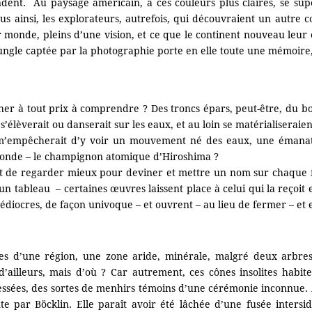
ndent. Au paysage américain, à ces couleurs plus claires, se sup
s ainsi, les explorateurs, autrefois, qui découvraient un autre c
monde, pleins d’une vision, et ce que le continent nouveau leur off
ungle captée par la photographie porte en elle toute une mémoire,
r à tout prix à comprendre ? Des troncs épars, peut-être, du bois
élèverait ou danserait sur les eaux, et au loin se matérialiseraien
i m’empêcherait d’y voir un mouvement né des eaux, une émanat
onde – le champignon atomique d’Hiroshima ?
 suffit de regarder mieux pour deviner et mettre un nom sur chaque 
’un tableau – certaines œuvres laissent place à celui qui la reçoit e
diocres, de façon univoque – et ouvrent – au lieu de fermer – et e
ques d’une région, une zone aride, minérale, malgré deux arbres
’ailleurs, mais d’où ? Car autrement, ces cônes insolites habite
essées, des sortes de menhirs témoins d’une cérémonie inconnue.
inte par Böcklin. Elle paraît avoir été lâchée d’une fusée inter