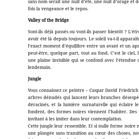
sans nom serait une nuit d’été, une nuit d’orage et
fois la vengeance et le repos.
Valley of the Bridge
Sont-ils déjà passés ou vont-ils passer bientôt ? L’é
avoir été là depuis toujours. Le soleil va-t-il appara
l’exact moment d’équilibre entre un avant et un aprè
peut-être, quelque part, tout au fond. C’est le ciel,
une plaine invisible qui se confond avec l’étendue 
lendemain.
Jungle
Vous connaissez ce peintre – Caspar David Friedrich –
arbres dénudés qui lancent leurs branches désespéré
déracinés, et la lumière surnaturelle qui éclaire 
fondent, des formes noires viennent l’habiter. D
invitant à les imiter dans leur contemplation.
Cette jungle leur ressemble. Et si nulle forme noire 
une plongée sans transition au cœur des choses, nous