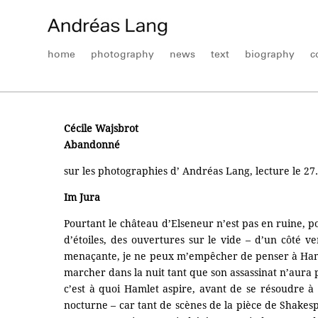
home
photography
news
text
biography
c
Cécile Wajsbrot
A
bandonné
sur les photographies d’ Andréas Lang, lecture le 27
Im
Jura
Pourtant le château d’Elseneur n’est pas en ruine, p
d’étoiles, des ouvertures sur le vide – d’un côté ve
menaçante, je ne peux m’empêcher de penser à Hamlet
marcher dans la nuit tant que son assassinat n’aura 
c’est à quoi Hamlet aspire, avant de se résoudre à l
nocturne – car tant de scènes de la pièce de Shakespe