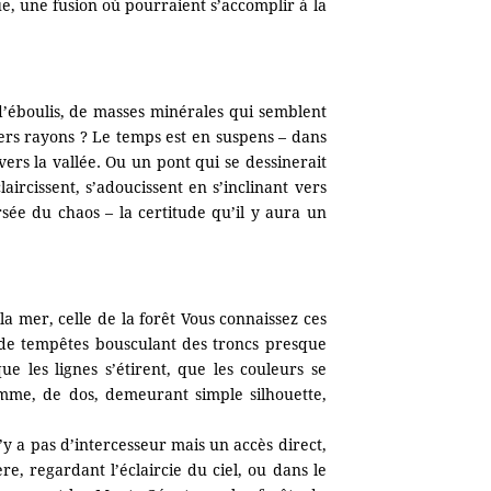
, une fusion où pourraient s’accomplir à la
s d’éboulis, de masses minérales qui semblent
rniers rayons ? Le temps est en suspens – dans
ers la vallée. Ou un pont qui se dessinerait
aircissent, s’adoucissent en s’inclinant vers
rsée du chaos – la certitude qu’il y aura un
la mer, celle de la forêt Vous connaissez ces
s de tempêtes bousculant des troncs presque
e les lignes s’étirent, que les couleurs se
mme, de dos, demeurant simple silhouette,
’y a pas d’intercesseur mais un accès direct,
e, regardant l’éclaircie du ciel, ou dans le