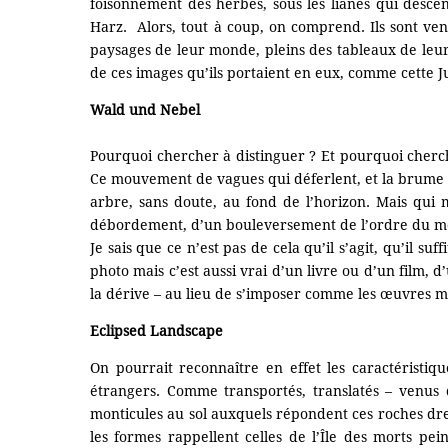
foisonnement des herbes, sous les lianes qui desce
Harz. Alors, tout à coup, on comprend. Ils sont venu
paysages de leur monde, pleins des tableaux de leur 
de ces images qu’ils portaient en eux, comme cette J
Wald und Nebel
Pourquoi chercher à distinguer ? Et pourquoi cherche
Ce mouvement de vagues qui déferlent, et la brume s’
arbre, sans doute, au fond de l’horizon. Mais qu
débordement, d’un bouleversement de l’ordre du m
Je sais que ce n’est pas de cela qu’il s’agit, qu’il
photo mais c’est aussi vrai d’un livre ou d’un film, d
la dérive – au lieu de s’imposer comme les œuvres mé
Eclipsed Landscape
On pourrait reconnaître en effet les caractéristi
étrangers. Comme transportés, translatés – venus d
monticules au sol auxquels répondent ces roches dr
les formes rappellent celles de l’Île des morts pe