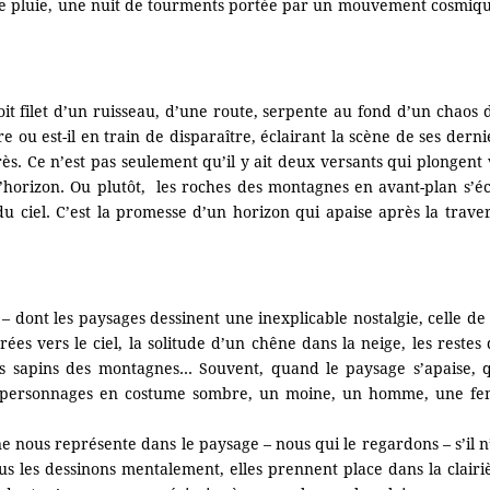
 de pluie, une nuit de tourments portée par un mouvement cosmique
troit filet d’un ruisseau, d’une route, serpente au fond d’un chao
ître ou est-il en train de disparaître, éclairant la scène de ses de
s. Ce n’est pas seulement qu’il y ait deux versants qui plongent v
 l’horizon. Ou plutôt, les roches des montagnes en avant-plan s’écl
du ciel. C’est la promesse d’un horizon qui apaise après la trave
 dont les paysages dessinent une inexplicable nostalgie, celle de 
es vers le ciel, la solitude d’un chêne dans la neige, les reste
les sapins des montagnes… Souvent, quand le paysage s’apaise, qu
es personnages en costume sombre, un moine, un homme, une fe
ne nous représente dans le paysage – nous qui le regardons – s’il n
 les dessinons mentalement, elles prennent place dans la clairièr