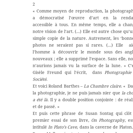
2
« Comme moyen de reproduction, la photograph
a démocratisé l’œuvre d’art en la renda
accessible à tous. En même temps, elle a cha
notre vision de l’art. (…) Elle est autre chose qu’
simple copie de la nature. Autrement, les ‘bonn
photos ne seraient pas si rares. (…) Elle ai
l’homme à découvrir le monde sous des angl
nouveaux ; elle a supprimé l’espace. Sans elle, n
n’aurions jamais vu la surface de la lune. » C’
Gisèle Freund qui l’écrit, dans
Photographie
Société
.
Et voici Roland Barthes –
La Chambre claire
. « D
la photographie, je ne puis jamais nier que
la ch
a été là
. Il y a double position conjointe : de réal
et de passé. »
Et puis cette phrase de Susan Sontag qui clôt
premier essai de son livre,
On Photography
, es
intitulé
In Plato’s Cave
, dans la caverne de Platon