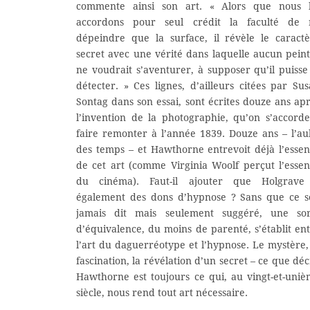
commente ainsi son art. « Alors que nous l
accordons pour seul crédit la faculté de 
dépeindre que la surface, il révèle le caract
secret avec une vérité dans laquelle aucun pein
ne voudrait s’aventurer, à supposer qu’il puisse
détecter. » Ces lignes, d’ailleurs citées par Su
Sontag dans son essai, sont écrites douze ans ap
l’invention de la photographie, qu’on s’accord
faire remonter à l’année 1839. Douze ans – l’a
des temps – et Hawthorne entrevoit déjà l’esse
de cet art (comme Virginia Woolf perçut l’esse
du cinéma). Faut-il ajouter que Holgrave
également des dons d’hypnose ? Sans que ce s
jamais dit mais seulement suggéré, une sor
d’équivalence, du moins de parenté, s’établit en
l’art du daguerréotype et l’hypnose. Le mystère,
fascination, la révélation d’un secret – ce que déc
Hawthorne est toujours ce qui, au vingt-et-uni
siècle, nous rend tout art nécessaire.