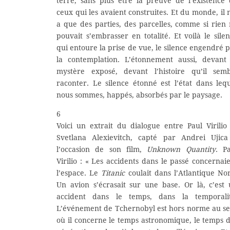
terre, sans plus être la preuve de l’existence
ceux qui les avaient construites. Et du monde, il 
a que des parties, des parcelles, comme si rien
pouvait s’embrasser en totalité. Et voilà le sile
qui entoure la prise de vue, le silence engendré 
la contemplation. L’étonnement aussi, devant
mystère exposé, devant l’histoire qu’il semb
raconter. Le silence étonné est l’état dans leq
nous sommes, happés, absorbés par le paysage.
6
Voici un extrait du dialogue entre Paul Virilio
Svetlana Alexievitch, capté par Andrei Ujica
l’occasion de son film,
Unknown Quantity
. P
Virilio : « Les accidents dans le passé concernai
l’espace. Le
Titanic
coulait dans l’Atlantique No
Un avion s’écrasait sur une base. Or là, c’est
accident dans le temps, dans la temporalit
L’événement de Tchernobyl est hors norme au s
où il concerne le temps astronomique, le temps 